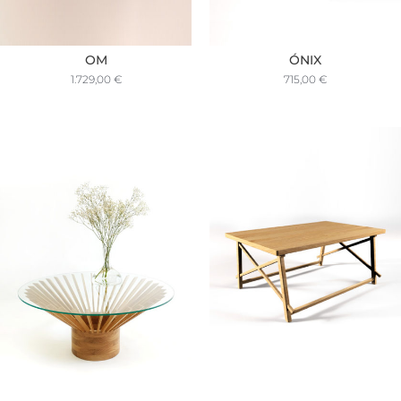
OM
ÓNIX
1.729,00
€
715,00
€