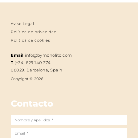
Aviso Legal
Política de privacidad
Política de cookies
Email
info@bymonolito.com
T
(+34) 629.140.374
08029, Barcelona, Spain
Copyright ©
2026
Contacto
Nombre
y
Email
Apellidos