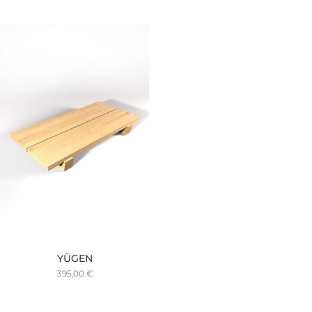
YŪGEN
395,00
€