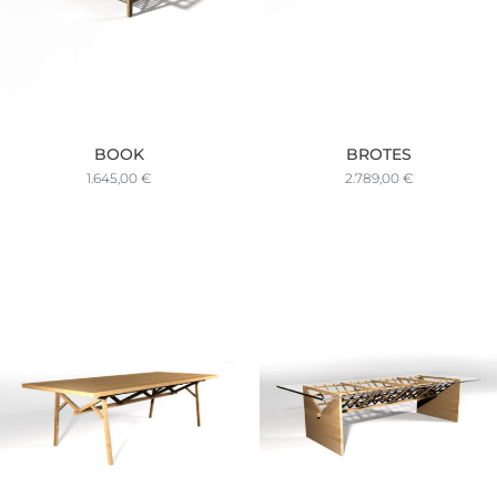
BOOK
BROTES
1.645,00
€
2.789,00
€