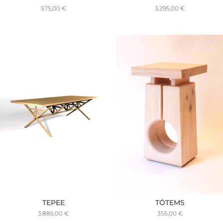
575,00
€
3.295,00
€
TEPEE
TÓTEMS
3.885,00
€
355,00
€