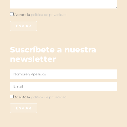
Acepto
Acepto la
política de privacidad
la
ENVIAR
política
de
privacidad
Suscríbete a nuestra
newsletter
Nombre
Email
Politica
Acepto la
política de privacidad
ENVIAR