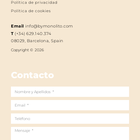
Política de privacidad
Política de cookies
Email
info@bymonolito.com
T
(+34) 629.140.374
08029, Barcelona, Spain
Copyright ©
2026
Contacto
Nombre
y
Email
Apellidos
Teléfono
Mensaje