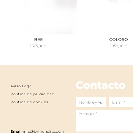
BEE
COLOSO
1.365,00
€
1.959,00
€
Contacto
Aviso Legal
Política de privacidad
Nombre
Email
Política de cookies
y
Mensaje
Apellidos
Email
info@bymonolito.com