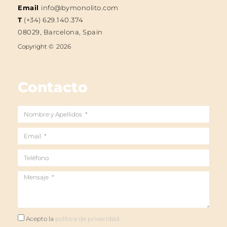
Email
info@bymonolito.com
T
(+34) 629.140.374
08029, Barcelona, Spain
Copyright ©
2026
Contacto
Nombre
y
Email
Apellidos
Teléfono
Mensaje
Acepto
Acepto la
política de privacidad